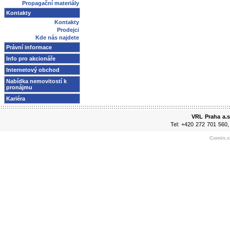
Propagační materiály
Kontakty
Kontakty
Prodejci
Kde nás najdete
Právní informace
Info pro akcionáře
Internetový obchod
Nabídka nemovitostí k
pronájmu
Kariéra
VRL Praha a.s
Tel: +420 272 701 560
Comin.cz