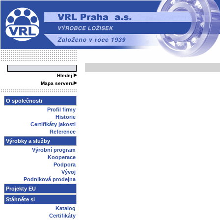
Hledej
Mapa serveru
O společnosti
Profil firmy
Historie
Certifikáty jakosti
Reference
Výrobky a služby
Výrobní program
Kooperace
Podpora
Vývoj
Podniková prodejna
Projekty EU
Stáhněte si
Katalog
Certifikáty