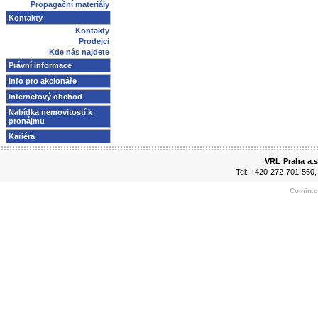
Propagační materiály
Kontakty
Kontakty
Prodejci
Kde nás najdete
Právní informace
Info pro akcionáře
Internetový obchod
Nabídka nemovitostí k
pronájmu
Kariéra
VRL Praha a.s
Tel: +420 272 701 560
Comin.cz