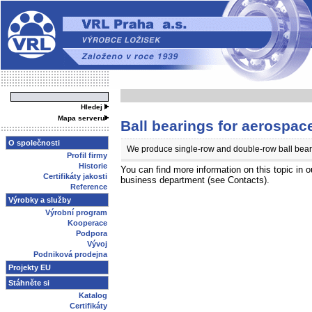
Hledej
Mapa serveru
Ball bearings for aerospac
O společnosti
We produce single-row and double-row ball bearin
Profil firmy
Historie
You can find more information on this topic in o
Certifikáty jakosti
business department (see Contacts).
Reference
Výrobky a služby
Výrobní program
Kooperace
Podpora
Vývoj
Podniková prodejna
Projekty EU
Stáhněte si
Katalog
Certifikáty